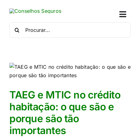
Skip
to
Toggl
content
Naviga
Procurar
por:
Quem
Crédito
Se
Simu
TAEG e MTIC no crédito
habitação: o que são e
Calc
porque são tão
Con
importantes