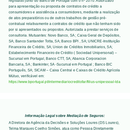
registado junto do Banco de Portugal com o nº 2070. Autorizado
para apresentação ou proposta de contratos de crédito a
consumidores e assistência a consumidores, mediante a realização
de atos preparatórios ou de outros trabalhos de gestão pré-
contratual relativamente a contratos de crédito que não tenham sido
por si apresentados ou propostos. Autorizada a prestar serviços de
consultoria. Mutuantes:
Novo Banco, SA ; Caixa Geral de Depósitos,
SA; Banco Santander Totta, SA; Banco BPI , SA; UNICRE-Instituição
Financeira de Crédito, SA; Union de Créditos Inmobiliarios, SA;
Estabelecimento Financeiro de Crédito ( Sociedad Unipersonal) –
Sucursal em Portugal, Banco CTT, SA; Abanca Corporacion
Bancaria, SA ; Bankinter, SA -Sucursal em Portugal ; Banco BIC
Português, SA; SICAM – Caixa Central e Caixas de Crédito Agrícola
Mútuo
, verificável em:
https://www.bportugal.pt/intermediariocreditofar/filius-unipessoal-lda
Informação Legal sobre Mediação de Seguros:
A Diretora de Agência da Decisões e Soluções Loures (DS Loures),
Telma Marques Coelho Simões, atua como Pessoa Diretamente