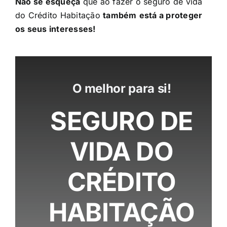
Não se esqueça
que ao fazer o seguro de vida
do Crédito Habitação
também
está a proteger
os seus interesses!
O melhor para si!
SEGURO DE
VIDA DO
CRÉDITO
HABITAÇÃO