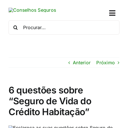
Skip
to
Toggl
content
Naviga
Procurar
por:
Quem
Crédito
Anterior
Próximo
Se
Simu
6 questões sobre
“Seguro de Vida do
Calc
Crédito Habitação”
Con