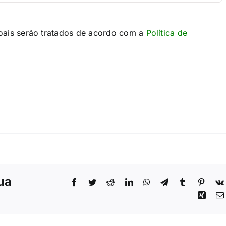
oais serão tratados de acordo com a
Política de
sua
Facebook
Twitter
Reddit
LinkedIn
WhatsApp
Telegram
Tumblr
Pinter
Xing