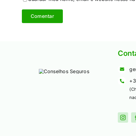
Cont
ge
+3
(C
nac