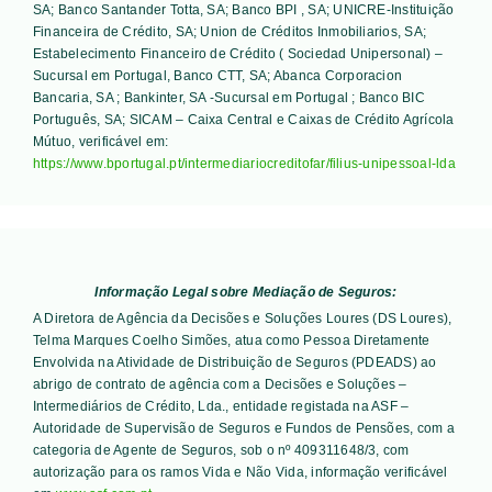
SA; Banco Santander Totta, SA; Banco BPI , SA; UNICRE-Instituição
Financeira de Crédito, SA; Union de Créditos Inmobiliarios, SA;
Estabelecimento Financeiro de Crédito ( Sociedad Unipersonal) –
Sucursal em Portugal, Banco CTT, SA; Abanca Corporacion
Bancaria, SA ; Bankinter, SA -Sucursal em Portugal ; Banco BIC
Português, SA; SICAM – Caixa Central e Caixas de Crédito Agrícola
Mútuo
, verificável em:
https://www.bportugal.pt/intermediariocreditofar/filius-unipessoal-lda
Informação Legal sobre Mediação de Seguros:
A Diretora de Agência da Decisões e Soluções Loures (DS Loures),
Telma Marques Coelho Simões, atua como Pessoa Diretamente
Envolvida na Atividade de Distribuição de Seguros (PDEADS) ao
abrigo de contrato de agência com a Decisões e Soluções –
Intermediários de Crédito, Lda., entidade registada na ASF –
Autoridade de Supervisão de Seguros e Fundos de Pensões, com a
categoria de Agente de Seguros, sob o nº 409311648/3, com
autorização para os ramos Vida e Não Vida, informação verificável