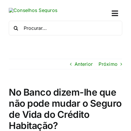
Skip
to
Toggl
content
Naviga
Procurar
por:
Quem
Crédito
Anterior
Próximo
Se
Simu
No Banco dizem-lhe que
não pode mudar o Seguro
Calc
de Vida do Crédito
Con
Habitação?