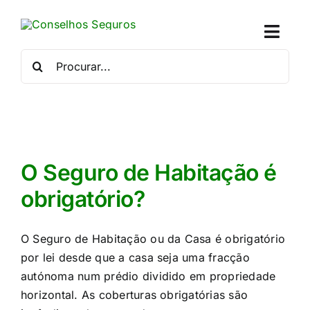
Skip
to
Toggl
content
Naviga
Procurar
por:
Quem
Crédito
Se
O Seguro de Habitação é
obrigatório?
Simu
O Seguro de Habitação ou da Casa é obrigatório
Calc
por lei desde que a casa seja uma fracção
autónoma num prédio dividido em propriedade
Con
horizontal. As coberturas obrigatórias são