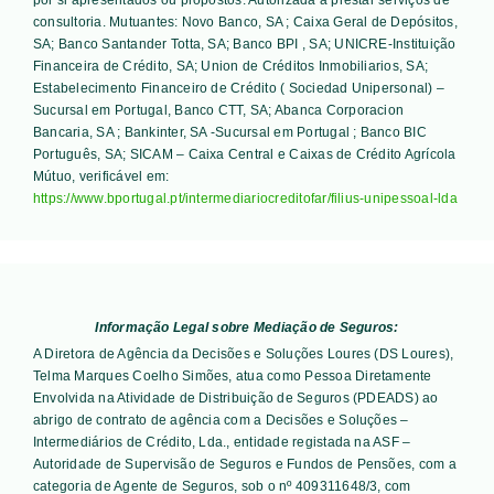
consultoria. Mutuantes:
Novo Banco, SA ; Caixa Geral de Depósitos,
SA; Banco Santander Totta, SA; Banco BPI , SA; UNICRE-Instituição
Financeira de Crédito, SA; Union de Créditos Inmobiliarios, SA;
Estabelecimento Financeiro de Crédito ( Sociedad Unipersonal) –
Sucursal em Portugal, Banco CTT, SA; Abanca Corporacion
Bancaria, SA ; Bankinter, SA -Sucursal em Portugal ; Banco BIC
Português, SA; SICAM – Caixa Central e Caixas de Crédito Agrícola
Mútuo
, verificável em:
https://www.bportugal.pt/intermediariocreditofar/filius-unipessoal-lda
Informação Legal sobre Mediação de Seguros:
A Diretora de Agência da Decisões e Soluções Loures (DS Loures),
Telma Marques Coelho Simões, atua como Pessoa Diretamente
Envolvida na Atividade de Distribuição de Seguros (PDEADS) ao
abrigo de contrato de agência com a Decisões e Soluções –
Intermediários de Crédito, Lda., entidade registada na ASF –
Autoridade de Supervisão de Seguros e Fundos de Pensões, com a
categoria de Agente de Seguros, sob o nº 409311648/3, com