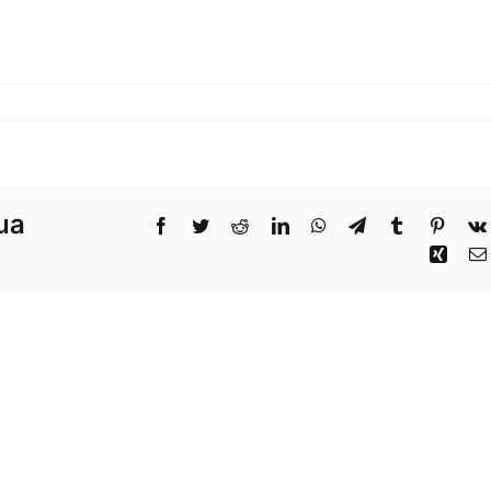
sua
Facebook
Twitter
Reddit
LinkedIn
WhatsApp
Telegram
Tumblr
Pinter
Xing