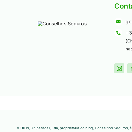
Cont
ge
+3
(C
nac
A Filius, Unipessoal, Lda, proprietária do blog, Conselhos Seguros,