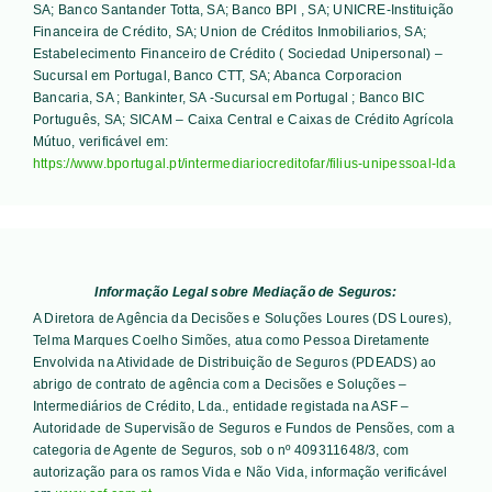
SA; Banco Santander Totta, SA; Banco BPI , SA; UNICRE-Instituição
Financeira de Crédito, SA; Union de Créditos Inmobiliarios, SA;
Estabelecimento Financeiro de Crédito ( Sociedad Unipersonal) –
Sucursal em Portugal, Banco CTT, SA; Abanca Corporacion
Bancaria, SA ; Bankinter, SA -Sucursal em Portugal ; Banco BIC
Português, SA; SICAM – Caixa Central e Caixas de Crédito Agrícola
Mútuo
, verificável em:
https://www.bportugal.pt/intermediariocreditofar/filius-unipessoal-lda
Informação Legal sobre Mediação de Seguros:
A Diretora de Agência da Decisões e Soluções Loures (DS Loures),
Telma Marques Coelho Simões, atua como Pessoa Diretamente
Envolvida na Atividade de Distribuição de Seguros (PDEADS) ao
abrigo de contrato de agência com a Decisões e Soluções –
Intermediários de Crédito, Lda., entidade registada na ASF –
Autoridade de Supervisão de Seguros e Fundos de Pensões, com a
categoria de Agente de Seguros, sob o nº 409311648/3, com
autorização para os ramos Vida e Não Vida, informação verificável