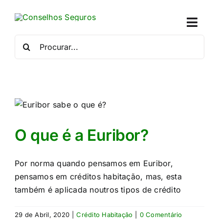
Skip
to
Toggl
content
Naviga
Procurar
por:
Quem
Crédito
Se
O que é a Euribor?
Simu
Por norma quando pensamos em Euribor,
Calc
pensamos em créditos habitação, mas, esta
também é aplicada noutros tipos de crédito
Con
29 de Abril, 2020
|
Crédito Habitação
|
0 Comentário