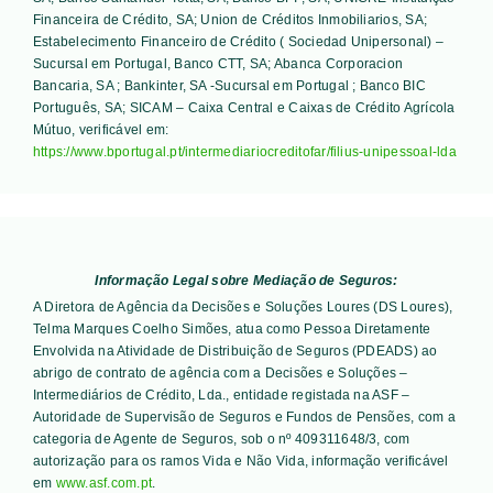
Financeira de Crédito, SA; Union de Créditos Inmobiliarios, SA;
Estabelecimento Financeiro de Crédito ( Sociedad Unipersonal) –
Sucursal em Portugal, Banco CTT, SA; Abanca Corporacion
Bancaria, SA ; Bankinter, SA -Sucursal em Portugal ; Banco BIC
Português, SA; SICAM – Caixa Central e Caixas de Crédito Agrícola
Mútuo
, verificável em:
https://www.bportugal.pt/intermediariocreditofar/filius-unipessoal-lda
Informação Legal sobre Mediação de Seguros:
A Diretora de Agência da Decisões e Soluções Loures (DS Loures),
Telma Marques Coelho Simões, atua como Pessoa Diretamente
Envolvida na Atividade de Distribuição de Seguros (PDEADS) ao
abrigo de contrato de agência com a Decisões e Soluções –
Intermediários de Crédito, Lda., entidade registada na ASF –
Autoridade de Supervisão de Seguros e Fundos de Pensões, com a
categoria de Agente de Seguros, sob o nº 409311648/3, com
autorização para os ramos Vida e Não Vida, informação verificável
em
www.asf.com.pt
.