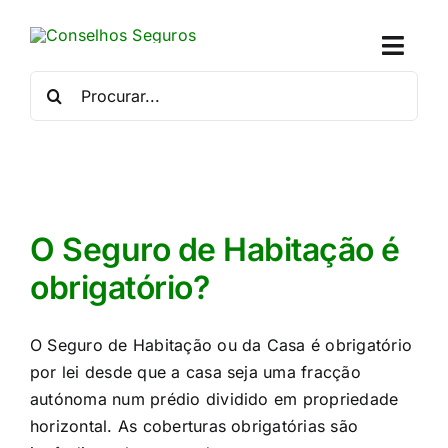
Skip
to
Toggl
content
Naviga
Procurar
por:
Quem
Crédito
Se
O Seguro de Habitação é
obrigatório?
Simu
O Seguro de Habitação ou da Casa é obrigatório
Calc
por lei desde que a casa seja uma fracção
autónoma num prédio dividido em propriedade
Con
horizontal. As coberturas obrigatórias são