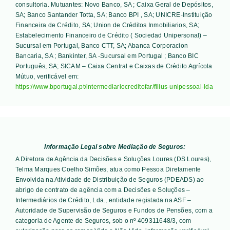
consultoria. Mutuantes:
Novo Banco, SA ; Caixa Geral de Depósitos,
SA; Banco Santander Totta, SA; Banco BPI , SA; UNICRE-Instituição
Financeira de Crédito, SA; Union de Créditos Inmobiliarios, SA;
Estabelecimento Financeiro de Crédito ( Sociedad Unipersonal) –
Sucursal em Portugal, Banco CTT, SA; Abanca Corporacion
Bancaria, SA ; Bankinter, SA -Sucursal em Portugal ; Banco BIC
Português, SA; SICAM – Caixa Central e Caixas de Crédito Agrícola
Mútuo
, verificável em:
https://www.bportugal.pt/intermediariocreditofar/filius-unipessoal-lda
Informação Legal sobre Mediação de Seguros:
A Diretora de Agência da Decisões e Soluções Loures (DS Loures),
Telma Marques Coelho Simões, atua como Pessoa Diretamente
Envolvida na Atividade de Distribuição de Seguros (PDEADS) ao
abrigo de contrato de agência com a Decisões e Soluções –
Intermediários de Crédito, Lda., entidade registada na ASF –
Autoridade de Supervisão de Seguros e Fundos de Pensões, com a
categoria de Agente de Seguros, sob o nº 409311648/3, com