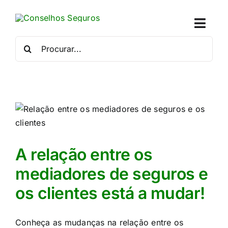
Skip
to
Toggl
content
Naviga
Procurar
por:
Quem
Crédito
Se
Simu
A relação entre os
mediadores de seguros e
Calc
os clientes está a mudar!
Con
Conheça as mudanças na relação entre os