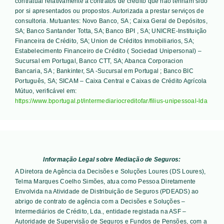
contratual relativamente a contratos de crédito que não tenham sido
por si apresentados ou propostos. Autorizada a prestar serviços de
consultoria. Mutuantes:
Novo Banco, SA ; Caixa Geral de Depósitos,
SA; Banco Santander Totta, SA; Banco BPI , SA; UNICRE-Instituição
Financeira de Crédito, SA; Union de Créditos Inmobiliarios, SA;
Estabelecimento Financeiro de Crédito ( Sociedad Unipersonal) –
Sucursal em Portugal, Banco CTT, SA; Abanca Corporacion
Bancaria, SA ; Bankinter, SA -Sucursal em Portugal ; Banco BIC
Português, SA; SICAM – Caixa Central e Caixas de Crédito Agrícola
Mútuo
, verificável em:
https://www.bportugal.pt/intermediariocreditofar/filius-unipessoal-lda
Informação Legal sobre Mediação de Seguros:
A Diretora de Agência da Decisões e Soluções Loures (DS Loures),
Telma Marques Coelho Simões, atua como Pessoa Diretamente
Envolvida na Atividade de Distribuição de Seguros (PDEADS) ao
abrigo de contrato de agência com a Decisões e Soluções –
Intermediários de Crédito, Lda., entidade registada na ASF –
Autoridade de Supervisão de Seguros e Fundos de Pensões, com a