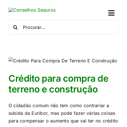
Skip
to
Toggl
content
Naviga
Procurar
por:
Quem
Crédito
Se
Crédito para compra de
Simu
terreno e construção
Calc
O cidadão comum não tem como contrariar a
subida da Euribor, mas pode fazer várias coisas
Con
para compensar o aumento que vai ter no crédito