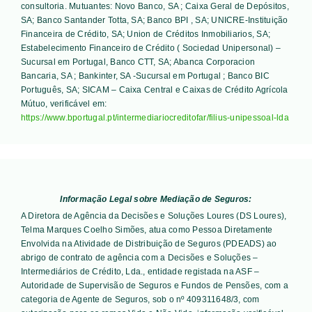
consultoria. Mutuantes:
Novo Banco, SA ; Caixa Geral de Depósitos,
SA; Banco Santander Totta, SA; Banco BPI , SA; UNICRE-Instituição
Financeira de Crédito, SA; Union de Créditos Inmobiliarios, SA;
Estabelecimento Financeiro de Crédito ( Sociedad Unipersonal) –
Sucursal em Portugal, Banco CTT, SA; Abanca Corporacion
Bancaria, SA ; Bankinter, SA -Sucursal em Portugal ; Banco BIC
Português, SA; SICAM – Caixa Central e Caixas de Crédito Agrícola
Mútuo
, verificável em:
https://www.bportugal.pt/intermediariocreditofar/filius-unipessoal-lda
Informação Legal sobre Mediação de Seguros:
A Diretora de Agência da Decisões e Soluções Loures (DS Loures),
Telma Marques Coelho Simões, atua como Pessoa Diretamente
Envolvida na Atividade de Distribuição de Seguros (PDEADS) ao
abrigo de contrato de agência com a Decisões e Soluções –
Intermediários de Crédito, Lda., entidade registada na ASF –
Autoridade de Supervisão de Seguros e Fundos de Pensões, com a
categoria de Agente de Seguros, sob o nº 409311648/3, com