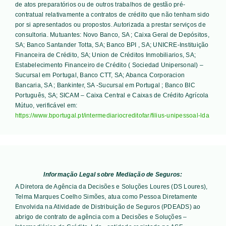
de atos preparatórios ou de outros trabalhos de gestão pré-
contratual relativamente a contratos de crédito que não tenham sido
por si apresentados ou propostos. Autorizada a prestar serviços de
consultoria. Mutuantes:
Novo Banco, SA ; Caixa Geral de Depósitos,
SA; Banco Santander Totta, SA; Banco BPI , SA; UNICRE-Instituição
Financeira de Crédito, SA; Union de Créditos Inmobiliarios, SA;
Estabelecimento Financeiro de Crédito ( Sociedad Unipersonal) –
Sucursal em Portugal, Banco CTT, SA; Abanca Corporacion
Bancaria, SA ; Bankinter, SA -Sucursal em Portugal ; Banco BIC
Português, SA; SICAM – Caixa Central e Caixas de Crédito Agrícola
Mútuo
, verificável em:
https://www.bportugal.pt/intermediariocreditofar/filius-unipessoal-lda
Informação Legal sobre Mediação de Seguros:
A Diretora de Agência da Decisões e Soluções Loures (DS Loures),
Telma Marques Coelho Simões, atua como Pessoa Diretamente
Envolvida na Atividade de Distribuição de Seguros (PDEADS) ao
abrigo de contrato de agência com a Decisões e Soluções –