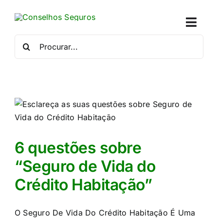
Skip
to
Toggl
content
Naviga
Procurar
por:
Quem
Crédito
Se
Simu
6 questões sobre
“Seguro de Vida do
Calc
Crédito Habitação”
Con
O Seguro De Vida Do Crédito Habitação É Uma