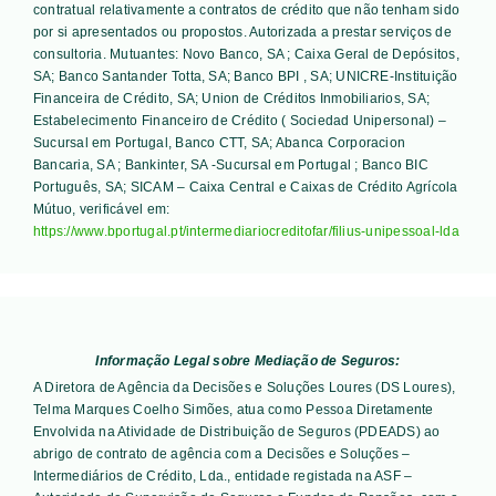
contratual relativamente a contratos de crédito que não tenham sido
por si apresentados ou propostos. Autorizada a prestar serviços de
consultoria. Mutuantes:
Novo Banco, SA ; Caixa Geral de Depósitos,
SA; Banco Santander Totta, SA; Banco BPI , SA; UNICRE-Instituição
Financeira de Crédito, SA; Union de Créditos Inmobiliarios, SA;
Estabelecimento Financeiro de Crédito ( Sociedad Unipersonal) –
Sucursal em Portugal, Banco CTT, SA; Abanca Corporacion
Bancaria, SA ; Bankinter, SA -Sucursal em Portugal ; Banco BIC
Português, SA; SICAM – Caixa Central e Caixas de Crédito Agrícola
Mútuo
, verificável em:
https://www.bportugal.pt/intermediariocreditofar/filius-unipessoal-lda
Informação Legal sobre Mediação de Seguros:
A Diretora de Agência da Decisões e Soluções Loures (DS Loures),
Telma Marques Coelho Simões, atua como Pessoa Diretamente
Envolvida na Atividade de Distribuição de Seguros (PDEADS) ao
abrigo de contrato de agência com a Decisões e Soluções –
Intermediários de Crédito, Lda., entidade registada na ASF –