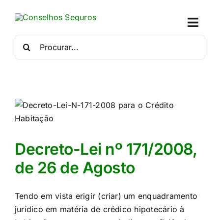
Skip
to
Toggl
content
Naviga
Procurar
por:
Quem
Crédito
Se
Simu
Decreto-Lei nº 171/2008,
de 26 de Agosto
Calc
Tendo em vista erigir (criar) um enquadramento
Con
jurídico em matéria de crédico hipotecário à