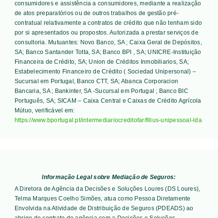
consumidores e assistência a consumidores, mediante a realização
de atos preparatórios ou de outros trabalhos de gestão pré-
contratual relativamente a contratos de crédito que não tenham sido
por si apresentados ou propostos. Autorizada a prestar serviços de
consultoria. Mutuantes:
Novo Banco, SA ; Caixa Geral de Depósitos,
SA; Banco Santander Totta, SA; Banco BPI , SA; UNICRE-Instituição
Financeira de Crédito, SA; Union de Créditos Inmobiliarios, SA;
Estabelecimento Financeiro de Crédito ( Sociedad Unipersonal) –
Sucursal em Portugal, Banco CTT, SA; Abanca Corporacion
Bancaria, SA ; Bankinter, SA -Sucursal em Portugal ; Banco BIC
Português, SA; SICAM – Caixa Central e Caixas de Crédito Agrícola
Mútuo
, verificável em:
https://www.bportugal.pt/intermediariocreditofar/filius-unipessoal-lda
Informação Legal sobre Mediação de Seguros:
A Diretora de Agência da Decisões e Soluções Loures (DS Loures),
Telma Marques Coelho Simões, atua como Pessoa Diretamente
Envolvida na Atividade de Distribuição de Seguros (PDEADS) ao
abrigo de contrato de agência com a Decisões e Soluções –