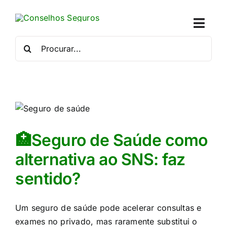
Skip
to
Toggl
content
Naviga
Procurar
por:
Quem
Crédito
Se
🏥Seguro de Saúde como
Simu
alternativa ao SNS: faz
sentido?
Calc
Con
Um seguro de saúde pode acelerar consultas e
exames no privado, mas raramente substitui o