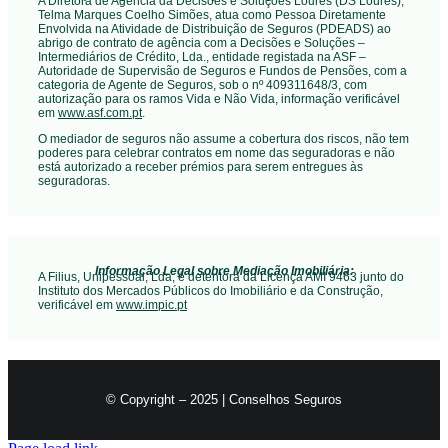
A Diretora de Agência da Decisões e Soluções Loures (DS Loures),
Telma Marques Coelho Simões, atua como Pessoa Diretamente
Envolvida na Atividade de Distribuição de Seguros (PDEADS) ao
abrigo de contrato de agência com a Decisões e Soluções –
Intermediários de Crédito, Lda., entidade registada na ASF –
Autoridade de Supervisão de Seguros e Fundos de Pensões, com a
categoria de Agente de Seguros, sob o nº 409311648/3, com
autorização para os ramos Vida e Não Vida, informação verificável
em
www.asf.com.pt
.
O mediador de seguros não assume a cobertura dos riscos, não tem
poderes para celebrar contratos em nome das seguradoras e não
está autorizado a receber prémios para serem entregues às
seguradoras.
Informação Legal sobre Mediação Imobiliária:
A Filius, Unipessoal, Lda, é detentora da Licença AMI 9463 junto do
Instituto dos Mercados Públicos do Imobiliário e da Construção,
verificável em
www.impic.pt
© Copyright – 2025 | Conselhos Seguros