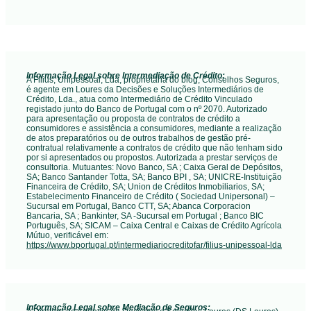
Informação Legal sobre Intermediação de Crédito:
A Filius, Unipessoal, Lda, proprietária do blog, Conselhos Seguros,
é agente em Loures da Decisões e Soluções Intermediários de
Crédito, Lda., atua como Intermediário de Crédito Vinculado
registado junto do Banco de Portugal com o nº 2070. Autorizado
para apresentação ou proposta de contratos de crédito a
consumidores e assistência a consumidores, mediante a realização
de atos preparatórios ou de outros trabalhos de gestão pré-
contratual relativamente a contratos de crédito que não tenham sido
por si apresentados ou propostos. Autorizada a prestar serviços de
consultoria. Mutuantes:
Novo Banco, SA ; Caixa Geral de Depósitos,
SA; Banco Santander Totta, SA; Banco BPI , SA; UNICRE-Instituição
Financeira de Crédito, SA; Union de Créditos Inmobiliarios, SA;
Estabelecimento Financeiro de Crédito ( Sociedad Unipersonal) –
Sucursal em Portugal, Banco CTT, SA; Abanca Corporacion
Bancaria, SA ; Bankinter, SA -Sucursal em Portugal ; Banco BIC
Português, SA; SICAM – Caixa Central e Caixas de Crédito Agrícola
Mútuo
, verificável em:
https://www.bportugal.pt/intermediariocreditofar/filius-unipessoal-lda
Informação Legal sobre Mediação de Seguros: