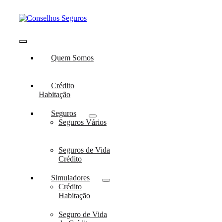
Skip
to
content
Toggle
Quem Somos
Navigation
Crédito
Habitação
Seguros
Seguros Vários
Seguros de Vida
Crédito
Simuladores
Crédito
Habitação
Seguro de Vida