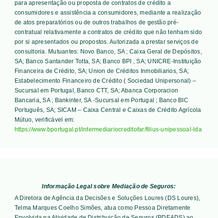
para apresentação ou proposta de contratos de crédito a
consumidores e assistência a consumidores, mediante a realização
de atos preparatórios ou de outros trabalhos de gestão pré-
contratual relativamente a contratos de crédito que não tenham sido
por si apresentados ou propostos. Autorizada a prestar serviços de
consultoria. Mutuantes:
Novo Banco, SA ; Caixa Geral de Depósitos,
SA; Banco Santander Totta, SA; Banco BPI , SA; UNICRE-Instituição
Financeira de Crédito, SA; Union de Créditos Inmobiliarios, SA;
Estabelecimento Financeiro de Crédito ( Sociedad Unipersonal) –
Sucursal em Portugal, Banco CTT, SA; Abanca Corporacion
Bancaria, SA ; Bankinter, SA -Sucursal em Portugal ; Banco BIC
Português, SA; SICAM – Caixa Central e Caixas de Crédito Agrícola
Mútuo
, verificável em:
https://www.bportugal.pt/intermediariocreditofar/filius-unipessoal-lda
Informação Legal sobre Mediação de Seguros:
A Diretora de Agência da Decisões e Soluções Loures (DS Loures),
Telma Marques Coelho Simões, atua como Pessoa Diretamente
Envolvida na Atividade de Distribuição de Seguros (PDEADS) ao