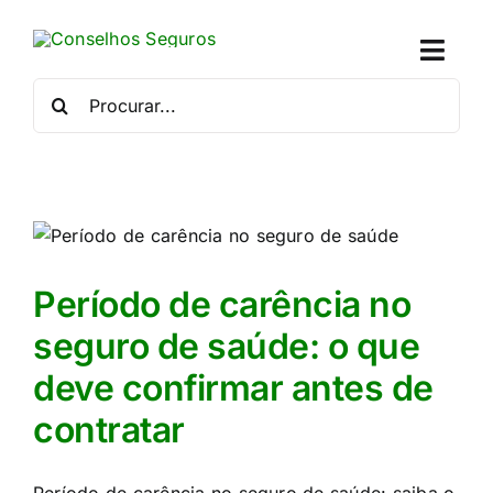
Skip
to
Toggl
content
Naviga
Procurar
por:
Quem
Crédito
Se
Período de carência no
Simu
seguro de saúde: o que
deve confirmar antes de
Calc
contratar
Con