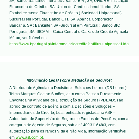
SA; Banco Santander Totta, SA; Banco BPI , SA; UNICRE-Instituição
Financeira de Crédito, SA; Union de Créditos Inmobiliarios, SA;
Estabelecimento Financeiro de Crédito ( Sociedad Unipersonal) –
Sucursal em Portugal, Banco CTT, SA; Abanca Corporacion
Bancaria, SA ; Bankinter, SA -Sucursal em Portugal ; Banco BIC
Português, SA; SICAM – Caixa Central e Caixas de Crédito Agrícola
Mútuo
, verificável em:
https://www.bportugal.pt/intermediariocreditofar/filius-unipessoal-lda
Informação Legal sobre Mediação de Seguros:
A Diretora de Agência da Decisões e Soluções Loures (DS Loures),
Telma Marques Coelho Simões, atua como Pessoa Diretamente
Envolvida na Atividade de Distribuição de Seguros (PDEADS) ao
abrigo de contrato de agência com a Decisões e Soluções –
Intermediários de Crédito, Lda., entidade registada na ASF –
Autoridade de Supervisão de Seguros e Fundos de Pensões, com a
categoria de Agente de Seguros, sob o nº 409311648/3, com
autorização para os ramos Vida e Não Vida, informação verificável
em
www.asf.com.pt
.