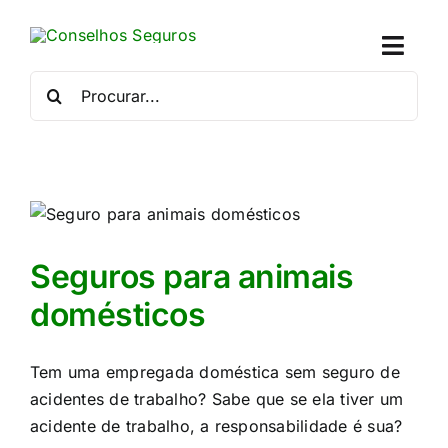
Skip
to
Toggl
content
Naviga
Procurar
por:
Quem
Crédito
Se
Seguros para animais
Simu
domésticos
Calc
Tem uma empregada doméstica sem seguro de
acidentes de trabalho? Sabe que se ela tiver um
Con
acidente de trabalho, a responsabilidade é sua?​