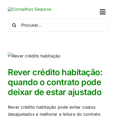
Skip
to
Toggl
content
Naviga
Procurar
por:
Quem
Crédito
Se
Rever crédito habitação:
Simu
quando o contrato pode
deixar de estar ajustado
Calc
Con
Rever crédito habitação pode evitar custos
desajustados e melhorar a leitura do contrato.