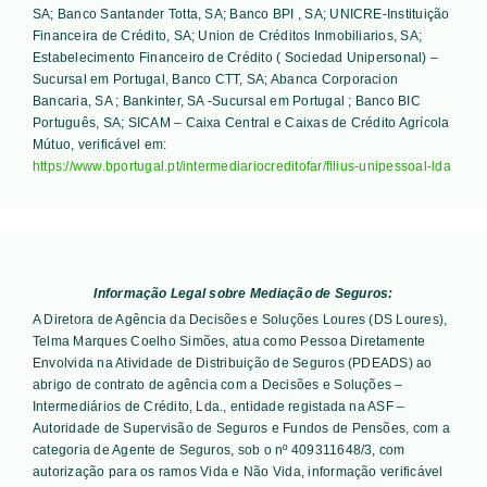
SA; Banco Santander Totta, SA; Banco BPI , SA; UNICRE-Instituição
Financeira de Crédito, SA; Union de Créditos Inmobiliarios, SA;
Estabelecimento Financeiro de Crédito ( Sociedad Unipersonal) –
Sucursal em Portugal, Banco CTT, SA; Abanca Corporacion
Bancaria, SA ; Bankinter, SA -Sucursal em Portugal ; Banco BIC
Português, SA; SICAM – Caixa Central e Caixas de Crédito Agrícola
Mútuo
, verificável em:
https://www.bportugal.pt/intermediariocreditofar/filius-unipessoal-lda
Informação Legal sobre Mediação de Seguros:
A Diretora de Agência da Decisões e Soluções Loures (DS Loures),
Telma Marques Coelho Simões, atua como Pessoa Diretamente
Envolvida na Atividade de Distribuição de Seguros (PDEADS) ao
abrigo de contrato de agência com a Decisões e Soluções –
Intermediários de Crédito, Lda., entidade registada na ASF –
Autoridade de Supervisão de Seguros e Fundos de Pensões, com a
categoria de Agente de Seguros, sob o nº 409311648/3, com
autorização para os ramos Vida e Não Vida, informação verificável