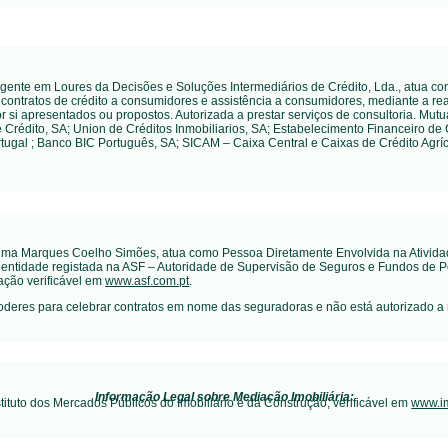
 agente em Loures da Decisões e Soluções Intermediários de Crédito, Lda., atua c
contratos de crédito a consumidores e assistência a consumidores, mediante a real
r si apresentados ou propostos. Autorizada a prestar serviços de consultoria. Mut
e Crédito, SA; Union de Créditos Inmobiliarios, SA; Estabelecimento Financeiro de
rtugal ; Banco BIC Português, SA; SICAM – Caixa Central e Caixas de Crédito Agrí
elma Marques Coelho Simões, atua como Pessoa Diretamente Envolvida na Ativida
, entidade registada na ASF – Autoridade de Supervisão de Seguros e Fundos de P
ação verificável em
www.asf.com.pt
.
oderes para celebrar contratos em nome das seguradoras e não está autorizado a
Informação Legal sobre Mediação Imobiliária:
stituto dos Mercados Públicos do Imobiliário e da Construção, verificável em
www.im