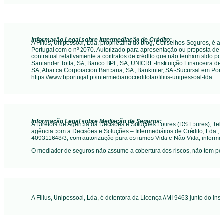
Informação Legal sobre Intermediação de Crédito:
A Filius, Unipessoal, Lda, proprietária do blog, Conselhos Seguros, é
Portugal com o nº 2070. Autorizado para apresentação ou proposta de 
contratual relativamente a contratos de crédito que não tenham sido po
Santander Totta, SA; Banco BPI , SA; UNICRE-Instituição Financeira d
SA; Abanca Corporacion Bancaria, SA ; Bankinter, SA -Sucursal em Po
https://www.bportugal.pt/intermediariocreditofar/filius-unipessoal-lda
Informação Legal sobre Mediação de Seguros:
A Diretora de Agência da Decisões e Soluções Loures (DS Loures), T
agência com a Decisões e Soluções – Intermediários de Crédito, Lda.
409311648/3, com autorização para os ramos Vida e Não Vida, inform
O mediador de seguros não assume a cobertura dos riscos, não tem p
A Filius, Unipessoal, Lda, é detentora da Licença AMI 9463 junto do In