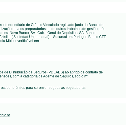
omo Intermediário de Crédito Vinculado registado junto do Banco de
ização de atos preparatórios ou de outros trabalhos de gestão pré-
uantes:
Novo Banco, SA ; Caixa Geral de Depósitos, SA; Banco
 Crédito ( Sociedad Unipersonal) – Sucursal em Portugal, Banco CTT,
cola Mútuo
, verificável em:
de de Distribuição de Seguros (PDEADS) ao abrigo de contrato de
ensões, com a categoria de Agente de Seguros, sob o nº
 receber prémios para serem entregues às seguradoras.
pic.pt