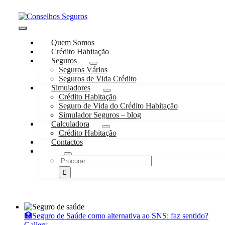
Skip
to
content
Toggle
Quem Somos
Navigation
Crédito Habitação
Seguros
Seguros Vários
Seguros de Vida Crédito
Simuladores
Crédito Habitação
Seguro de Vida do Crédito Habitação
Simulador Seguros – blog
Calculadora
Crédito Habitação
Contactos
Procurar
por:
🏥Seguro de Saúde como alternativa ao SNS: faz sentido?
Gallery