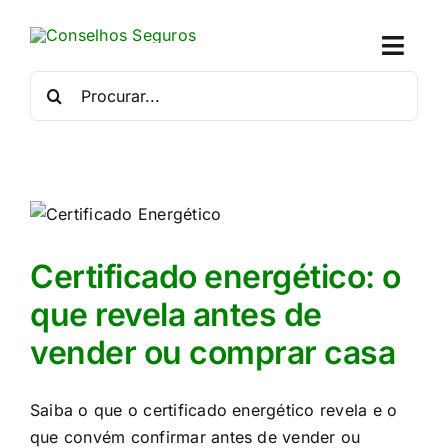
Skip
to
Toggl
content
Naviga
Procurar
por:
Quem
Crédito
Se
Certificado energético: o
Simu
que revela antes de
vender ou comprar casa
Calc
Con
Saiba o que o certificado energético revela e o
que convém confirmar antes de vender ou