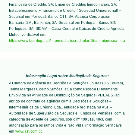
Financeira de Crédito, SA; Union de Créditos Inmobiliarios, SA;
Estabelecimento Financeiro de Crédito ( Sociedad Unipersonal) –
Sucursal em Portugal, Banco CTT, SA; Abanca Corporacion
Bancaria, SA ; Bankinter, SA -Sucursal em Portugal ; Banco BIC
Português, SA; SICAM – Caixa Central e Caixas de Crédito Agrícola
Mútuo
, verificável em:
https://www.bportugal.pt/intermediariocreditofar/filius-unipessoal-lda
Informação Legal sobre Mediação de Seguros:
A Diretora de Agência da Decisões e Soluções Loures (DS Loures),
Telma Marques Coelho Simões, atua como Pessoa Diretamente
Envolvida na Atividade de Distribuição de Seguros (PDEADS) ao
abrigo de contrato de agência com a Decisões e Soluções –
Intermediários de Crédito, Lda., entidade registada na ASF –
Autoridade de Supervisão de Seguros e Fundos de Pensões, com a
categoria de Agente de Seguros, sob o nº 409311648/3, com
autorização para os ramos Vida e Não Vida, informação verificável
em
www.asf.com.pt
.