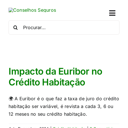
Skip
to
Toggl
content
Naviga
Procurar
por:
Quem
Crédito
Se
Impacto da Euribor no
Crédito Habitação
Simu
🌍 A Euribor é o que faz a taxa de juro do crédito
Calc
habitação ser variável, é revista a cada 3, 6 ou
12 meses no seu crédito habitação.
Con