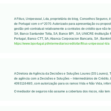
A Filius, Unipessoal, Lda, proprietária do blog, Conselhos Seguros,
de Portugal com o nº 2070. Autorizado para apresentação ou proposta
gestão pré-contratual relativamente a contratos de crédito que não t
SA; Banco Santander Totta, SA; Banco BPI , SA; UNICRE-Instituição F
Portugal, Banco CTT, SA; Abanca Corporacion Bancaria, SA ; Bankint
https://www.bportugal.pt/intermediariocreditofar/filius-unipessoal-lda
A Diretora de Agência da Decisões e Soluções Loures (DS Loures),
de agência com a Decisões e Soluções – Intermediários de Crédito,
409311648/3, com autorização para os ramos Vida e Não Vida, infor
O mediador de seguros não assume a cobertura dos riscos, não tem 