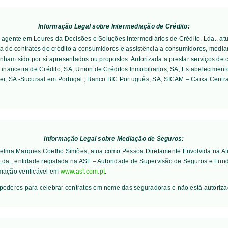
Informação Legal sobre Intermediação de Crédito:
 é agente em Loures da Decisões e Soluções Intermediários de Crédito, Lda., a
 de contratos de crédito a consumidores e assistência a consumidores, median
enham sido por si apresentados ou propostos. Autorizada a prestar serviços de 
inanceira de Crédito, SA; Union de Créditos Inmobiliarios, SA; Estabelecimen
er, SA -Sucursal em Portugal ; Banco BIC Português, SA; SICAM – Caixa Centra
Informação Legal sobre Mediação de Seguros:
 Telma Marques Coelho Simões, atua como Pessoa Diretamente Envolvida na Ati
 Lda., entidade registada na ASF – Autoridade de Supervisão de Seguros e Fun
mação verificável em
www.asf.com.pt
.
poderes para celebrar contratos em nome das seguradoras e não está autoriz