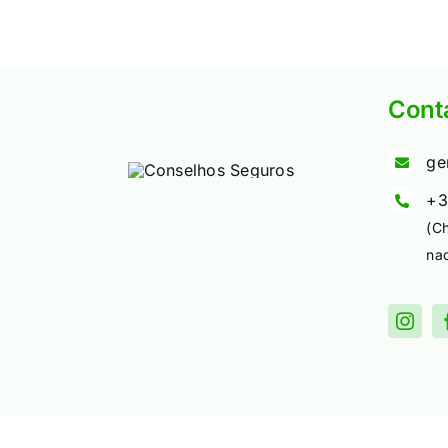
Cont
ge
+3
(C
nac