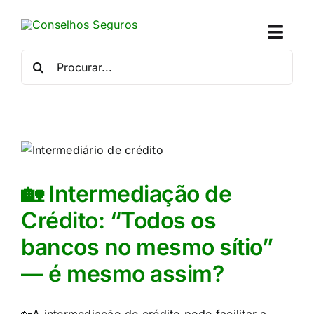
Skip
to
Toggl
content
Naviga
Procurar
por:
Quem
Crédito
o
Se
🏡 Intermediação de
Simu
Crédito: “Todos os
bancos no mesmo sítio”
Calc
— é mesmo assim?
Con