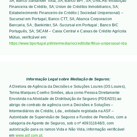
SA; Banco Santander Totta, SA; Banco BPI , SA; UNICRE-Instituição
Financeira de Crédito, SA; Union de Créditos Inmobiliarios, SA;
Estabelecimento Financeiro de Crédito ( Sociedad Unipersonal) –
Sucursal em Portugal, Banco CTT, SA; Abanca Corporacion
Bancaria, SA ; Bankinter, SA -Sucursal em Portugal ; Banco BIC
Português, SA; SICAM – Caixa Central e Caixas de Crédito Agrícola
Mútuo
, verificável em:
https://www.bportugal.pt/intermediariocreditofar/filius-unipessoal-lda
Informação Legal sobre Mediação de Seguros:
A Diretora de Agência da Decisões e Soluções Loures (DS Loures),
Telma Marques Coelho Simões, atua como Pessoa Diretamente
Envolvida na Atividade de Distribuição de Seguros (PDEADS) ao
abrigo de contrato de agência com a Decisões e Soluções –
Intermediários de Crédito, Lda., entidade registada na ASF –
Autoridade de Supervisão de Seguros e Fundos de Pensões, com a
categoria de Agente de Seguros, sob o nº 409311648/3, com
autorização para os ramos Vida e Não Vida, informação verificável
em
www.asf.com.pt
.