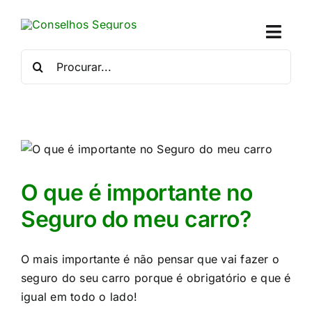
Skip
to
Toggl
content
Naviga
Procurar
por:
Quem
Crédito
Se
O que é importante no
Simu
Seguro do meu carro?
Calc
O mais importante é não pensar que vai fazer o
seguro do seu carro porque é obrigatório e que é
Con
igual em todo o lado!​