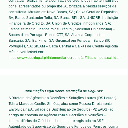
contratual relativamente a contratos de crédito que não tenham sido
por si apresentados ou propostos. Autorizada a prestar serviços de
consultoria. Mutuantes:
Novo Banco, SA ; Caixa Geral de Depósitos,
SA; Banco Santander Totta, SA; Banco BPI , SA; UNICRE-Instituição
Financeira de Crédito, SA; Union de Créditos Inmobiliarios, SA;
Estabelecimento Financeiro de Crédito ( Sociedad Unipersonal) –
Sucursal em Portugal, Banco CTT, SA; Abanca Corporacion
Bancaria, SA ; Bankinter, SA -Sucursal em Portugal ; Banco BIC
Português, SA; SICAM – Caixa Central e Caixas de Crédito Agrícola
Mútuo
, verificável em:
https://www.bportugal.pt/intermediariocreditofar/filius-unipessoal-lda
Informação Legal sobre Mediação de Seguros:
A Diretora de Agência da Decisões e Soluções Loures (DS Loures),
Telma Marques Coelho Simões, atua como Pessoa Diretamente
Envolvida na Atividade de Distribuição de Seguros (PDEADS) ao
abrigo de contrato de agência com a Decisões e Soluções –
Intermediários de Crédito, Lda., entidade registada na ASF –
Autoridade de Supervisão de Seguros e Fundos de Pensões, com a