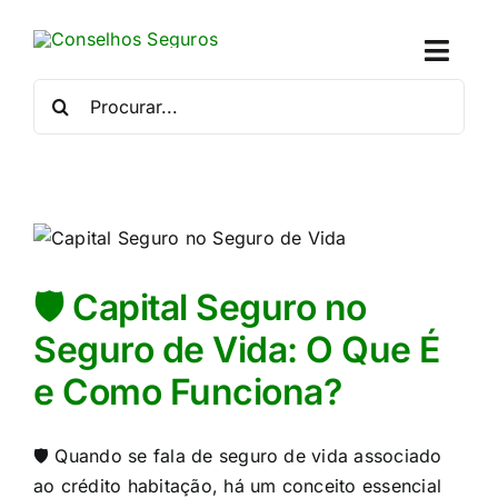
Skip
to
Toggl
content
Naviga
Procurar
por:
Quem
Crédito
Se
🛡️ Capital Seguro no
Simu
Seguro de Vida: O Que É
e Como Funciona?
Calc
Con
🛡️ Quando se fala de seguro de vida associado
ao crédito habitação, há um conceito essencial