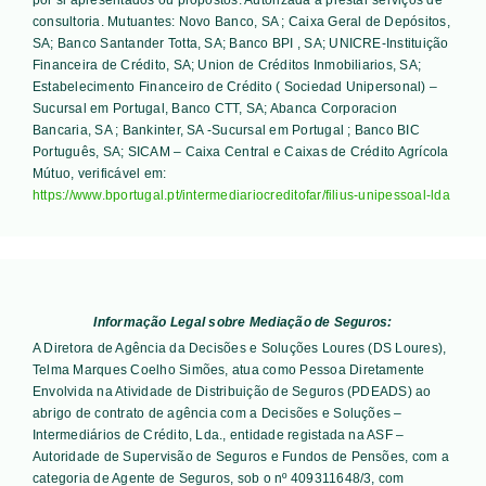
consultoria. Mutuantes:
Novo Banco, SA ; Caixa Geral de Depósitos,
SA; Banco Santander Totta, SA; Banco BPI , SA; UNICRE-Instituição
Financeira de Crédito, SA; Union de Créditos Inmobiliarios, SA;
Estabelecimento Financeiro de Crédito ( Sociedad Unipersonal) –
Sucursal em Portugal, Banco CTT, SA; Abanca Corporacion
Bancaria, SA ; Bankinter, SA -Sucursal em Portugal ; Banco BIC
Português, SA; SICAM – Caixa Central e Caixas de Crédito Agrícola
Mútuo
, verificável em:
https://www.bportugal.pt/intermediariocreditofar/filius-unipessoal-lda
Informação Legal sobre Mediação de Seguros:
A Diretora de Agência da Decisões e Soluções Loures (DS Loures),
Telma Marques Coelho Simões, atua como Pessoa Diretamente
Envolvida na Atividade de Distribuição de Seguros (PDEADS) ao
abrigo de contrato de agência com a Decisões e Soluções –
Intermediários de Crédito, Lda., entidade registada na ASF –
Autoridade de Supervisão de Seguros e Fundos de Pensões, com a
categoria de Agente de Seguros, sob o nº 409311648/3, com