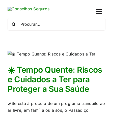
Skip
to
Toggl
content
Naviga
Procurar
por:
Quem
Crédito
Se
☀️ Tempo Quente: Riscos
Simu
e Cuidados a Ter para
Proteger a Sua Saúde
Calc
Con
🌿Se está à procura de um programa tranquilo ao
ar livre, em família ou a sós, o Passadiço