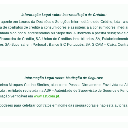
Informação Legal sobre Intermediação de Crédito:
 é agente em Loures da Decisões e Soluções Intermediários de Crédito, Lda., a
 de contratos de crédito a consumidores e assistência a consumidores, median
enham sido por si apresentados ou propostos. Autorizada a prestar serviços de 
inanceira de Crédito, SA; Union de Créditos Inmobiliarios, SA; Estabelecimen
er, SA -Sucursal em Portugal ; Banco BIC Português, SA; SICAM – Caixa Centra
Informação Legal sobre Mediação de Seguros:
 Telma Marques Coelho Simões, atua como Pessoa Diretamente Envolvida na Ati
 Lda., entidade registada na ASF – Autoridade de Supervisão de Seguros e Fun
mação verificável em
www.asf.com.pt
.
poderes para celebrar contratos em nome das seguradoras e não está autoriz