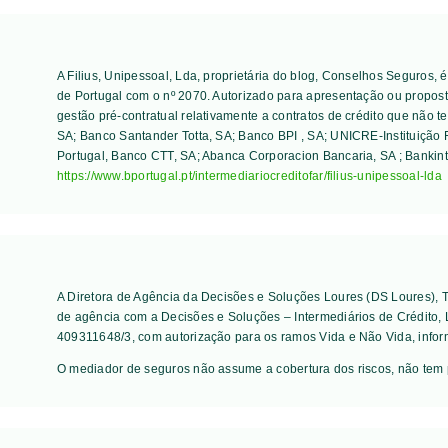
A Filius, Unipessoal, Lda, proprietária do blog, Conselhos Seguros,
de Portugal com o nº 2070. Autorizado para apresentação ou proposta
gestão pré-contratual relativamente a contratos de crédito que não t
SA; Banco Santander Totta, SA; Banco BPI , SA; UNICRE-Instituição F
Portugal, Banco CTT, SA; Abanca Corporacion Bancaria, SA ; Bankint
https://www.bportugal.pt/intermediariocreditofar/filius-unipessoal-lda
A Diretora de Agência da Decisões e Soluções Loures (DS Loures),
de agência com a Decisões e Soluções – Intermediários de Crédito,
409311648/3, com autorização para os ramos Vida e Não Vida, infor
O mediador de seguros não assume a cobertura dos riscos, não tem 