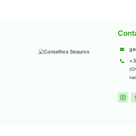
Cont
ge
+3
(C
nac