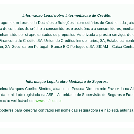
Informação Legal sobre Intermediação de Crédito:
 é agente em Loures da Decisões e Soluções Intermediários de Crédito, Lda., a
 de contratos de crédito a consumidores e assistência a consumidores, median
enham sido por si apresentados ou propostos. Autorizada a prestar serviços de 
inanceira de Crédito, SA; Union de Créditos Inmobiliarios, SA; Estabelecimen
er, SA -Sucursal em Portugal ; Banco BIC Português, SA; SICAM – Caixa Centra
Informação Legal sobre Mediação de Seguros:
 Telma Marques Coelho Simões, atua como Pessoa Diretamente Envolvida na Ati
 Lda., entidade registada na ASF – Autoridade de Supervisão de Seguros e Fun
mação verificável em
www.asf.com.pt
.
poderes para celebrar contratos em nome das seguradoras e não está autoriz