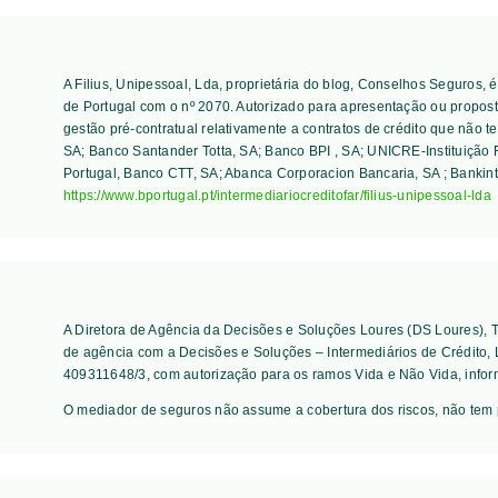
A Filius, Unipessoal, Lda, proprietária do blog, Conselhos Seguros,
de Portugal com o nº 2070. Autorizado para apresentação ou proposta
gestão pré-contratual relativamente a contratos de crédito que não t
SA; Banco Santander Totta, SA; Banco BPI , SA; UNICRE-Instituição F
Portugal, Banco CTT, SA; Abanca Corporacion Bancaria, SA ; Bankint
https://www.bportugal.pt/intermediariocreditofar/filius-unipessoal-lda
A Diretora de Agência da Decisões e Soluções Loures (DS Loures),
de agência com a Decisões e Soluções – Intermediários de Crédito,
409311648/3, com autorização para os ramos Vida e Não Vida, infor
O mediador de seguros não assume a cobertura dos riscos, não tem 