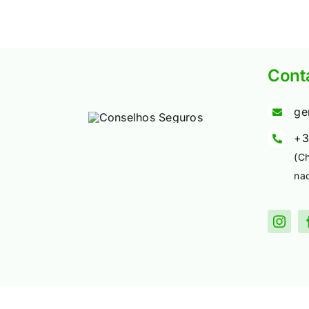
Cont
ge
+3
(C
nac