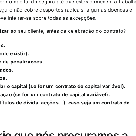
rir o capital do seguro até que estes comecem a trabalha
eguro não cobre desportos radicais, algumas doenças e
ve inteirar-se sobre todas as excepções.
izar
ao seu cliente, antes da celebração do contrato?​
os.
do existir).
e de penalizações.
rados.
os.
r o capital (se for um contrato de capital variável).
ação (se for um contrato de capital variável).
títulos de dívida, acções…), caso seja um contrato de
rio que nós procuramos a