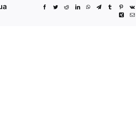
sua
Facebook
Twitter
Reddit
LinkedIn
WhatsApp
Telegram
Tumblr
Pinter
Xing