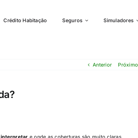
Crédito Habitação
Seguros
Simuladores
Anterior
Próximo
da?
 interpretar
e onde as coberturas são muito claras.​