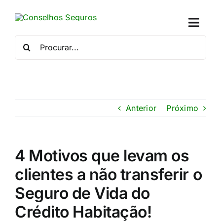
Skip
to
Toggl
content
Naviga
Procurar
por:
Quem
Crédito
Anterior
Próximo
Se
Simu
4 Motivos que levam os
clientes a não transferir o
Calc
Seguro de Vida do
Con
Crédito Habitação!