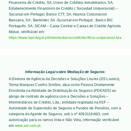
Financeira de Crédito, SA; Union de Créditos Inmobiliarios, SA;
Estabelecimento Financeiro de Crédito ( Sociedad Unipersonal) –
Sucursal em Portugal, Banco CTT, SA; Abanca Corporacion
Bancaria, SA ; Bankinter, SA -Sucursal em Portugal ; Banco BIC
Português, SA; SICAM – Caixa Central e Caixas de Crédito Agrícola
Mútuo
, verificável em:
https://www.bportugal.pt/intermediariocreditofar/filius-unipessoal-lda
Informação Legal sobre Mediação de Seguros:
A Diretora de Agência da Decisões e Soluções Loures (DS Loures),
Telma Marques Coelho Simões, atua como Pessoa Diretamente
Envolvida na Atividade de Distribuição de Seguros (PDEADS) ao
abrigo de contrato de agência com a Decisões e Soluções –
Intermediários de Crédito, Lda., entidade registada na ASF –
Autoridade de Supervisão de Seguros e Fundos de Pensões, com a
categoria de Agente de Seguros, sob o nº 409311648/3, com
autorização para os ramos Vida e Não Vida, informação verificável
em
www.asf.com.pt
.